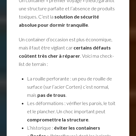
Un container « premier voyage » (neuf) garantit
une structure parfaite et l’absence de produits
toxiques. C’est la
solution de sécurité
absolue pour dormir tranquille
.
Un container d’occasion est plus économique,
mais il faut être vigilant car
certains défauts
coûtent très cher à réparer
. Voici ma check-
list de terrain :
La rouille perforante : un peu de rouille de
surface (sur l’acier Corten) c’est normal,
mais
pas de trous
.
Les déformations : vérifier les parois, le toit
et le plancher. Un choc important peut
compromettre la structure
.
L’historique :
éviter les containers
« Reefer »
(frigorifiques) dont les isolants